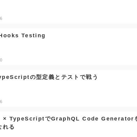
06
Hooks Testing
20
TypeScriptの型定義とテストで戦う
16
y × TypeScriptでGraphQL Code Generat
なれる